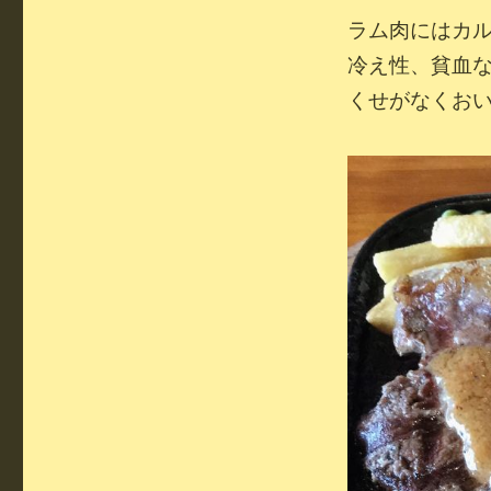
ラム肉にはカ
冷え性、貧血
くせがなくお