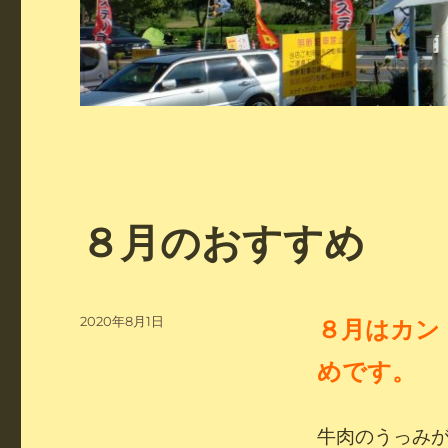
お
８月のおすすめ
知
ら
せ
投
2020年8月1日
８
月はカン
（ブ
稿
日:
めです。
ロ
グ）
牛肉のうっみ