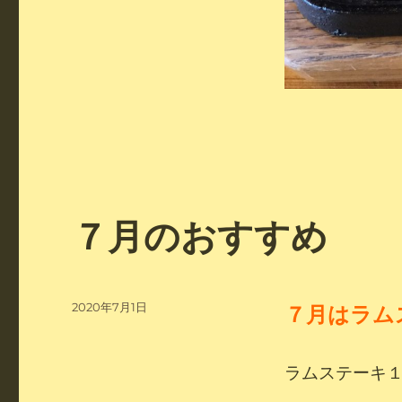
７月のおすすめ
投
2020年7月1日
７
月はラム
稿
日:
ラムステーキ