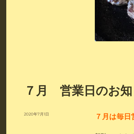
７月 営業日のお知
投
2020年7月1日
７
月は毎日
稿
日: