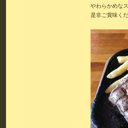
やわらかめな
是非ご賞味く