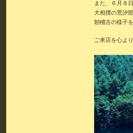
また、６月８
大相撲の荒汐
朝稽古の様子
ご来店を心よ