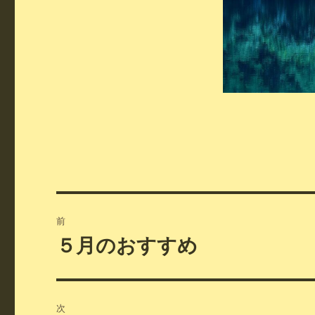
投
前
稿
５月のおすすめ
前
の
ナ
投
ビ
稿:
次