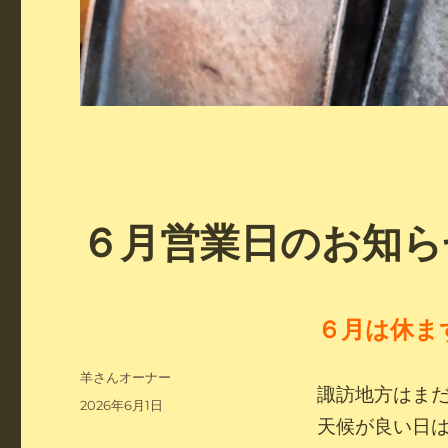
６月営業日のお知ら
６月は休ま
投
羊さんオーナー
諏訪地方はま
稿
投
2026年6月1日
者
天候が良い日
稿
日: