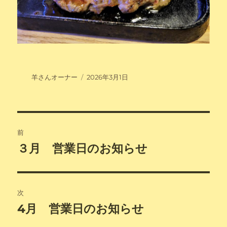
投
投
羊さんオーナー
2026年3月1日
稿
稿
者
日:
投
前
稿
３月 営業日のお知らせ
前
の
ナ
投
ビ
稿:
次
ゲ
4月 営業日のお知らせ
次
の