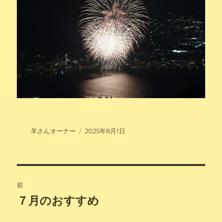
投
投
羊さんオーナー
2025年8月1日
稿
稿
者
日:
投
前
稿
７月のおすすめ
前
の
ナ