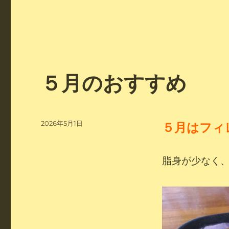
５月のおすすめ
投
2026年5月1日
５
月はフィ
稿
日:
脂身が少なく