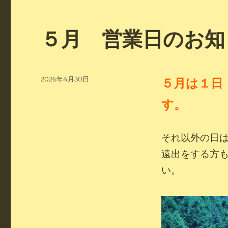
５月 営業日のお知
投
2026年4月30日
５
月は１日
稿
日:
す。
それ以外の日
遠出をする方
い。