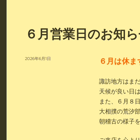
６月営業日のお知ら
投
2026年6月1日
６月は休ま
稿
日:
諏訪地方はま
天候が良い日
また、６月８
大相撲の荒汐
朝稽古の様子