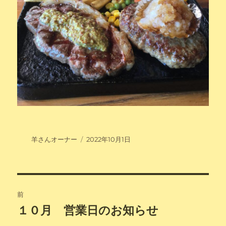
投
投
羊さんオーナー
2022年10月1日
稿
稿
者
日:
投
前
稿
１０月 営業日のお知らせ
前
の